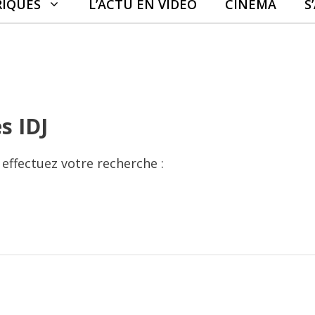
RIQUES
L’ACTU EN VIDÉO
CINÉMA
S
s IDJ
, effectuez votre recherche :