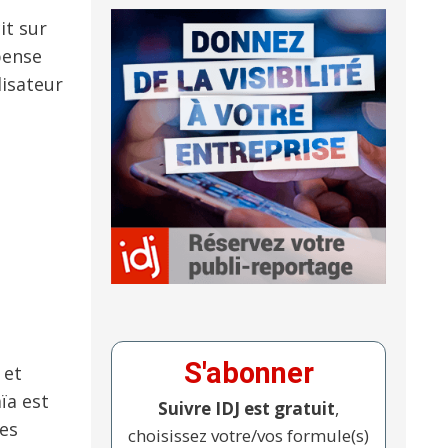
it sur
pense
lisateur
S'abonner
 et
ïa est
Suivre IDJ est gratuit
,
des
choisissez votre/vos formule(s)