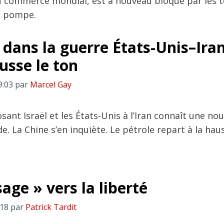
du commerce mondial, est à nouveau bloqué par les 
la pompe.
dans la guerre États-Unis–Iran 
usse le ton
9:03
par
Marcel Gay
ant Israël et les États-Unis à l’Iran connaît une nou
e. La Chine s’en inquiète. Le pétrole repart à la hau
age » vers la liberté
:18
par
Patrick Tardit