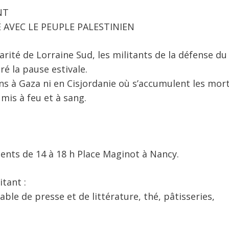
NT
É AVEC LE PEUPLE PALESTINIEN
darité de Lorraine Sud, les militants de la défense d
é la pause estivale.
ens à Gaza ni en Cisjordanie où s’accumulent les mort
 mis à feu et à sang.
sents de 14 à 18 h Place Maginot à Nancy.
itant :
ble de presse et de littérature, thé, pâtisseries,