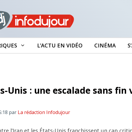
RIQUES
L’ACTU EN VIDÉO
CINÉMA
S
s-Unis : une escalade sans fin 
5:18
par
La rédaction Infodujour
tre l’Iran et les États-Unis franchissent un cap criti