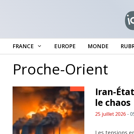
Aller
au
contenu
FRANCE
EUROPE
MONDE
RUB
Proche-Orient
Iran-État
le chaos
25 juillet 2026
- 0
Les tensions en