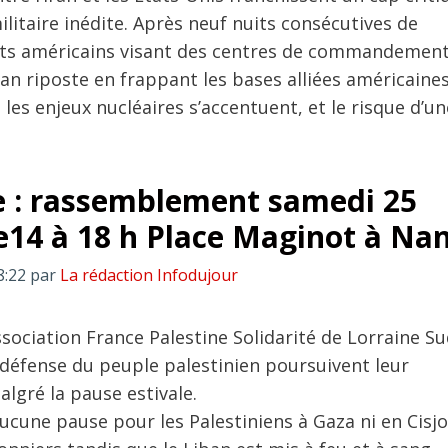
litaire inédite. Après neuf nuits consécutives de
 américains visant des centres de commandemen
an riposte en frappant les bases alliées américaine
 les enjeux nucléaires s’accentuent, et le risque d’un
e : rassemblement samedi 25
 de14 à 18 h Place Maginot à Na
8:22
par
La rédaction Infodujour
Association France Palestine Solidarité de Lorraine Su
a défense du peuple palestinien poursuivent leur
lgré la pause estivale.
 aucune pause pour les Palestiniens à Gaza ni en Cisj