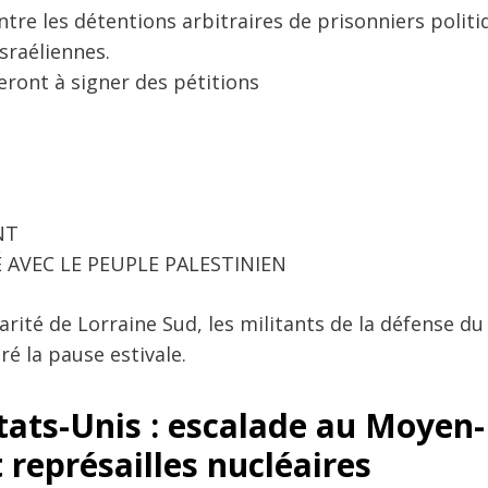
ntre les détentions arbitraires de prisonniers politi
sraéliennes.
leront à signer des pétitions
NT
É AVEC LE PEUPLE PALESTINIEN
darité de Lorraine Sud, les militants de la défense d
é la pause estivale.
États-Unis : escalade au Moyen-
 représailles nucléaires