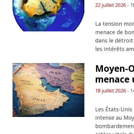
22 juillet 2026
- 1
La tension mon
menace de bomb
dans le détroi
les intérêts am
Moyen-Ori
menace u
18 juillet 2026
- 1
Les États-Unis 
intense au Moy
bombardements 