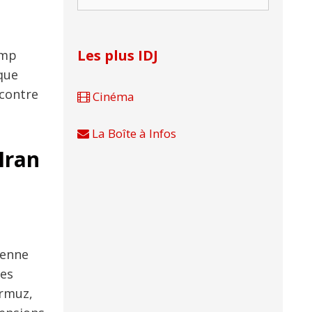
Les plus IDJ
ump
que
 contre
Cinéma
La Boîte à Infos
Iran
ienne
des
Ormuz,