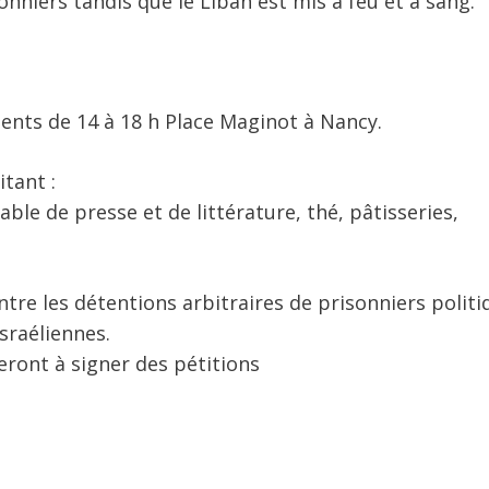
onniers tandis que le Liban est mis à feu et à sang.
sents de 14 à 18 h Place Maginot à Nancy.
itant :
ble de presse et de littérature, thé, pâtisseries,
ntre les détentions arbitraires de prisonniers politi
sraéliennes.
leront à signer des pétitions