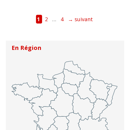
Page
Page
Page
1
2
…
4
→
suivant
En Région