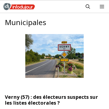
Aller
M
au
contenu
Municipales
Verny (57) : des électeurs suspects sur
les listes électorales ?