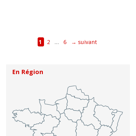
Page
Page
Page
1
2
…
6
→
suivant
En Région