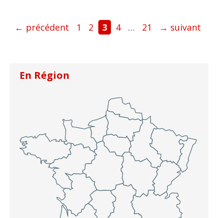
Page
Page
Page
Page
Page
←
précédent
1
2
3
4
…
21
→
suivant
En Région