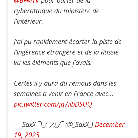
@BFMTV
pour parler de la
cyberattaque du ministère de
l’intérieur.
J’ai pu rapidement écarter la piste de
l’ingérence étrangère et de la Russie
vu les éléments que j’avais.
Certes il y aura du remous dans les
semaines à venir en France avec…
pic.twitter.com/jq7iibDSUQ
— SaxX ¯\_(ツ)_/¯ (@_SaxX_)
December
19, 2025