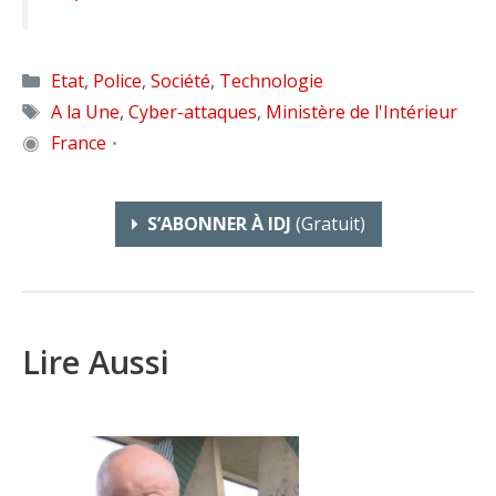
Catégories
Etat
,
Police
,
Société
,
Technologie
Étiquettes
A la Une
,
Cyber-attaques
,
Ministère de l'Intérieur
◉
France
•
S’ABONNER À IDJ
(gratuit)
Lire Aussi