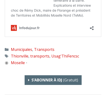
Catégories
Municipales
,
Transports
Étiquettes
Thionville
,
transports
,
Usag'ThiFencsc
◉
Moselle
•
S’ABONNER À IDJ
(gratuit)