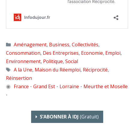
Catégories
Aménagement
,
Business
,
Collectivités
,
Consommation
,
Des Entreprises
,
Economie
,
Emploi
,
Environnement
,
Politique
,
Social
Étiquettes
A la Une
,
Maison du Réemploi
,
Réciprocité
,
Réinsertion
◉
France
Grand Est
Lorraine
Meurthe et Moselle
•
•
•
•
S’ABONNER À IDJ
(gratuit)