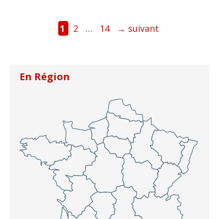
Page
Page
Page
1
2
…
14
→
suivant
En Région