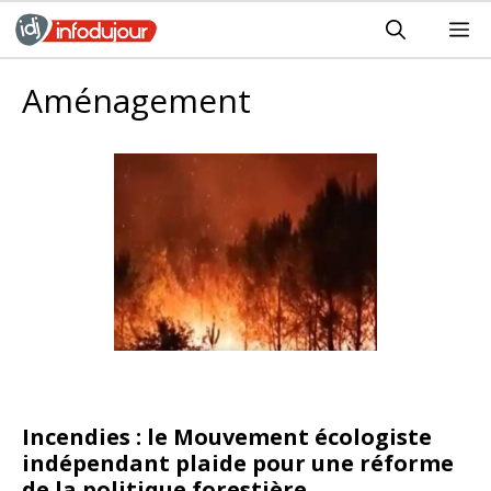
Aller
M
au
contenu
Aménagement
Incendies : le Mouvement écologiste
indépendant plaide pour une réforme
de la politique forestière