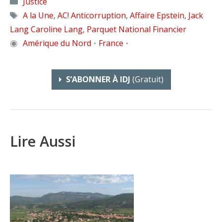
Catégories
Justice
Étiquettes
A la Une
,
AC! Anticorruption
,
Affaire Epstein
,
Jack
Lang Caroline Lang
,
Parquet National Financier
◉
Amérique du Nord
France
•
•
S’ABONNER À IDJ
(gratuit)
Lire Aussi