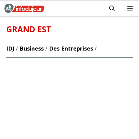
Aller
M
au
contenu
GRAND EST
IDJ
/
Business
/
Des Entreprises
/