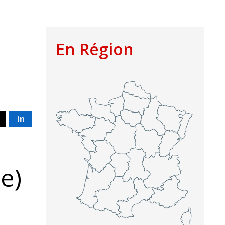
En Région
in
te)