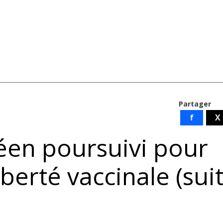
Partager
f
X
en poursuivi pour
berté vaccinale (sui