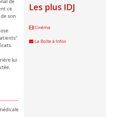
onal de
Les plus IDJ
ent ce
s de son
Cinéma
bose
atients”
La Boîte à Infos
icats.
ière lui
utée,
 médicale