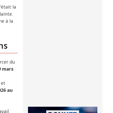
’était la
lainte.
e à la
ns
ercer du
9 mars
 et
026 au
avail