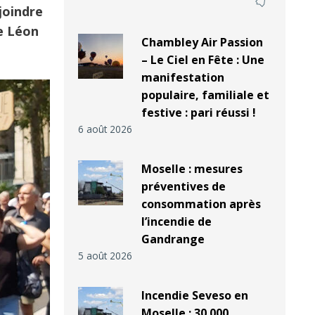
joindre
ue Léon
Chambley Air Passion
– Le Ciel en Fête : Une
manifestation
populaire, familiale et
festive : pari réussi !
6 août 2026
Moselle : mesures
préventives de
consommation après
l’incendie de
Gandrange
5 août 2026
Incendie Seveso en
Moselle : 30 000