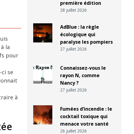
première édition
28 juillet 2026
AdBlue : la règle
écologique qui
uis
paralyse les pompiers
à la
27 juillet 2026
ifs pour
Connaissez-vous le
-ci se
rayon N, comme
ionnait
Nancy ?
27 juillet 2026
raire à
Fumées d’incendie : le
cocktail toxique qui
tée
menace votre santé
26 juillet 2026