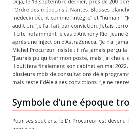
Déjà, le 13 septembre dernier, près de 200 per
l’Ordre des médecins à Nantes. Blouses blanc
médecin décrit comme “intègre” et “humain”. “Je
audition. “Je l’ai fait par conviction. J’étais terr
Il cite notamment le cas d’Anthony Rio, jeune
après une injection d’AstraZeneca. “Je n’ai jam
Michel Procureur insiste : il n’a jamais perçu l
“J’aurais pu quitter mon poste, mais j’ai chois
Il quittera finalement son cabinet en mai 2022,
plusieurs mois de consultations déjà programmé
mais reste fidèle à ses convictions. “Je ne regre
Symbole d’une époque tr
Pour ses soutiens, le Dr Procureur est devenu 
menacée.