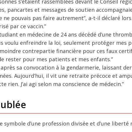
sonnes s’étaient rassemblées devant le Conseil régi
hes, pancartes et messages de soutien accompagnai
 ne pouvais pas faire autrement”, a-t-il déclaré lor
orisé par ce vaccin.”
 étudiant en médecine de 24 ans décédé d’une throm
ais voulu enfreindre la loi, seulement protéger mes p
a moindre contrepartie financière pour ces faux certif
i de rester pour mes patients et mes enfants.”
 après sa convocation à la gendarmerie, laissant derr
es. Aujourd’hui, il vit une retraite précoce et amp
tte rien. J’ai agi selon ma conscience de médecin.”
oublée
le symbole d’une profession divisée et d’une liberté