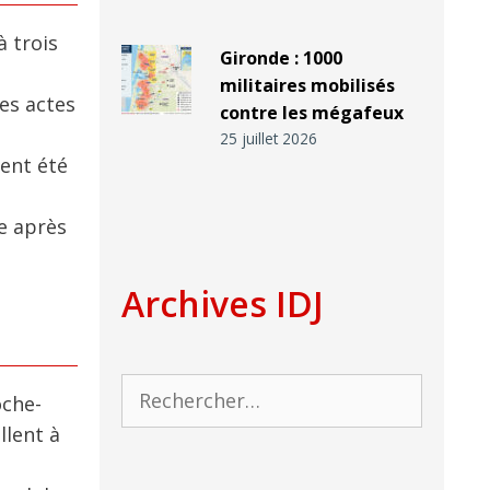
à trois
Gironde : 1000
militaires mobilisés
es actes
contre les mégafeux
25 juillet 2026
ient été
le après
Archives IDJ
Rechercher :
oche-
llent à