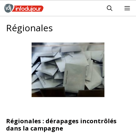
Aller
M
au
contenu
Régionales
Régionales : dérapages incontrôlés
dans la campagne