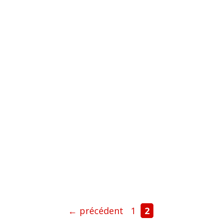
Page
Page
←
précédent
1
2