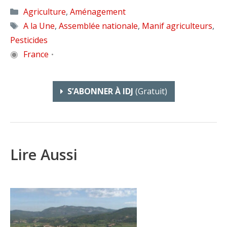
Catégories
Agriculture
,
Aménagement
Étiquettes
A la Une
,
Assemblée nationale
,
Manif agriculteurs
,
Pesticides
◉
France
•
S’ABONNER À IDJ
(gratuit)
Lire Aussi