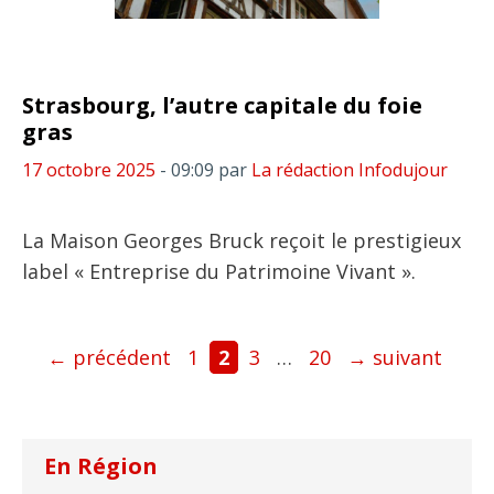
Strasbourg, l’autre capitale du foie
gras
17 octobre 2025
- 09:09
par
La rédaction Infodujour
La Maison Georges Bruck reçoit le prestigieux
label « Entreprise du Patrimoine Vivant ».
Page
Page
Page
Page
←
précédent
1
2
3
…
20
→
suivant
En Région