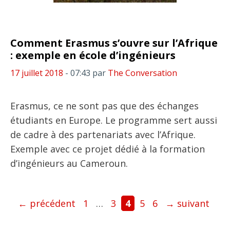
Comment Erasmus s’ouvre sur l’Afrique
: exemple en école d’ingénieurs
17 juillet 2018
- 07:43
par
The Conversation
Erasmus, ce ne sont pas que des échanges
étudiants en Europe. Le programme sert aussi
de cadre à des partenariats avec l’Afrique.
Exemple avec ce projet dédié à la formation
d’ingénieurs au Cameroun.
Page
Page
Page
Page
Page
←
précédent
1
…
3
4
5
6
→
suivant