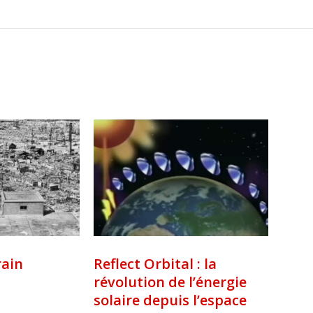
rain
Reflect Orbital : la
révolution de l’énergie
solaire depuis l’espace