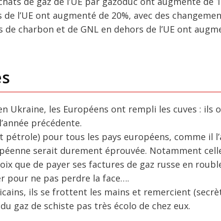
chats de gaz de l’UE par gazoduc ont augmenté de 
ors de l’UE ont augmenté de 20%, avec des changeme
ons de charbon et de GNL en dehors de l’UE ont augm
es
n Ukraine, les Européens ont rempli les cuves : ils 
 l’année précédente.
 pétrole) pour tous les pays européens, comme il l’a
uropéenne serait durement éprouvée. Notamment cell
choix que de payer ses factures de gaz russe en roubl
er pour ne pas perdre la face….
ains, ils se frottent les mains et remercient (secr
du gaz de schiste pas très écolo de chez eux.