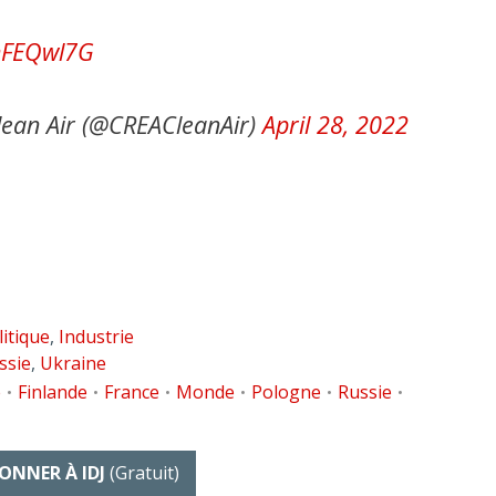
9nFEQwl7G
lean Air (@CREACleanAir)
April 28, 2022
itique
,
Industrie
ssie
,
Ukraine
e
Finlande
France
Monde
Pologne
Russie
•
•
•
•
•
•
ONNER À IDJ
(gratuit)