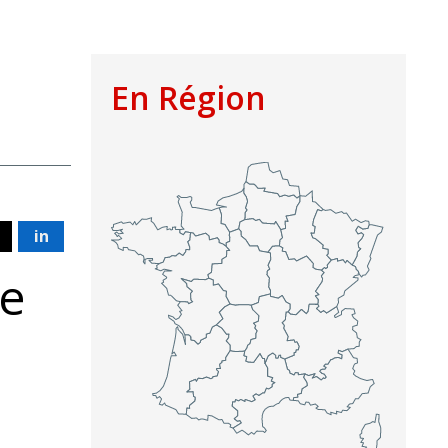
En Région
in
de