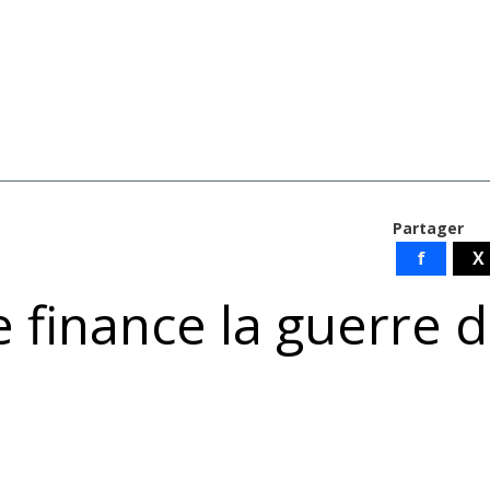
Partager
f
X
finance la guerre 