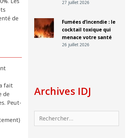
10%. Les
27 juillet 2026
nts
enté de
Fumées d’incendie : le
cocktail toxique qui
menace votre santé
26 juillet 2026
ont
 fait
Archives IDJ
e de
es. Peut-
Rechercher :
ètement)