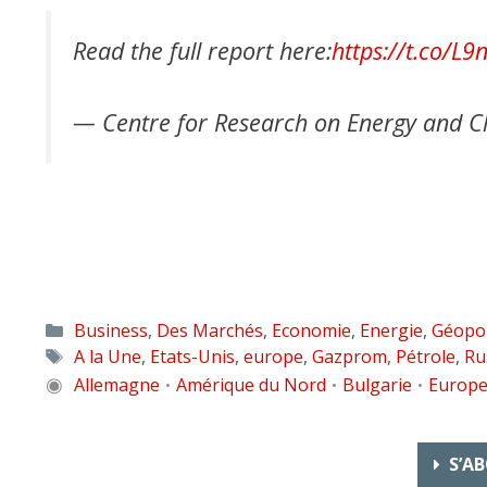
Read the full report here:
https://t.co/L
— Centre for Research on Energy and C
Catégories
Business
,
Des Marchés
,
Economie
,
Energie
,
Géopol
Étiquettes
A la Une
,
Etats-Unis
,
europe
,
Gazprom
,
Pétrole
,
Ru
◉
Allemagne
Amérique du Nord
Bulgarie
Europ
•
•
•
S’AB