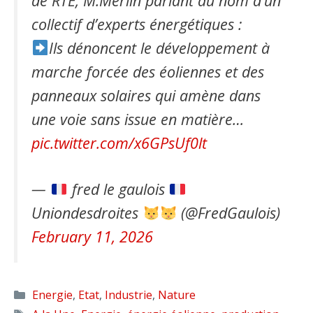
de RTE, M.Merlin parlant au nom d’un
collectif d’experts énergétiques :
Ils dénoncent le développement à
marche forcée des éoliennes et des
panneaux solaires qui amène dans
une voie sans issue en matière…
pic.twitter.com/x6GPsUf0lt
—
fred le gaulois
Uniondesdroites
(@FredGaulois)
February 11, 2026
Catégories
Energie
,
Etat
,
Industrie
,
Nature
Étiquettes