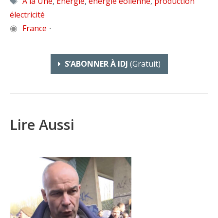
A la Une
,
Energie
,
énergie éolienne
,
production
électricité
◉
France
•
S’ABONNER À IDJ
(gratuit)
Lire Aussi