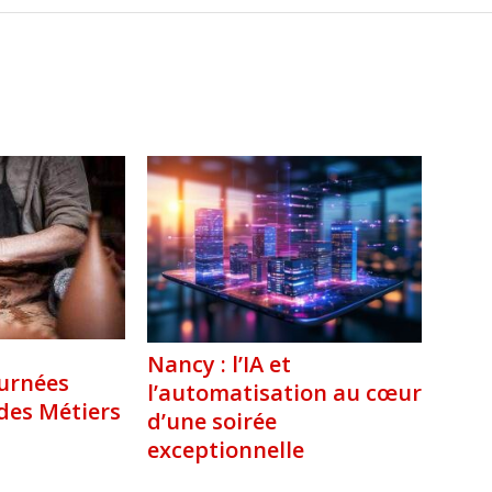
Nancy : l’IA et
ournées
l’automatisation au cœur
des Métiers
d’une soirée
exceptionnelle