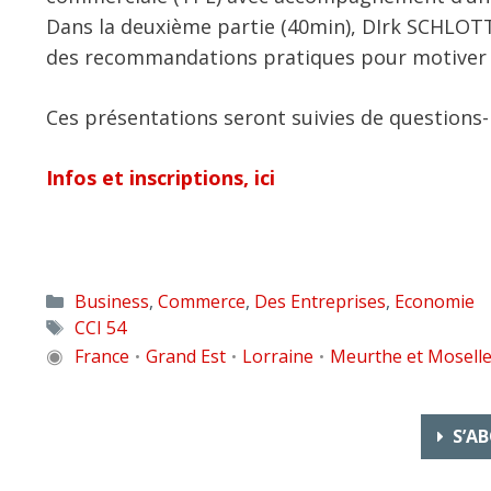
Dans la deuxième partie (40min), DIrk SCHLO
des recommandations pratiques pour motiver e
Ces présentations seront suivies de questions
Infos et inscriptions, ici
Catégories
Business
,
Commerce
,
Des Entreprises
,
Economie
Étiquettes
CCI 54
◉
France
Grand Est
Lorraine
Meurthe et Mosell
•
•
•
S’AB