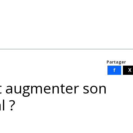
Partager
f
X
t augmenter son
l ?