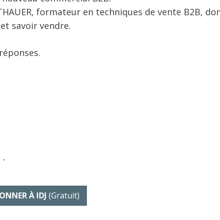
TTHAUER, formateur en techniques de vente B2B, do
t savoir vendre.
-réponses.
e
•
ONNER À IDJ
(gratuit)