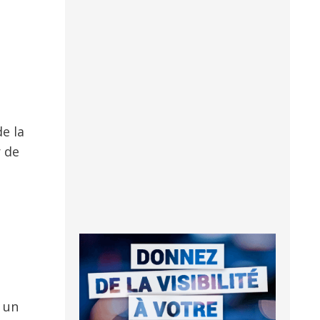
e la
r de
r un