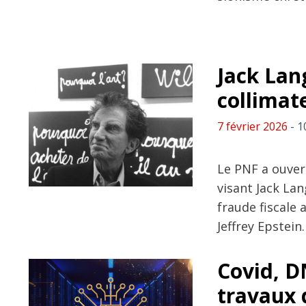
Jack Lang
collimate
7 février 2026
- 1
Le PNF a ouvert
visant Jack Lan
fraude fiscale 
Jeffrey Epstein.
Covid, D
travaux 