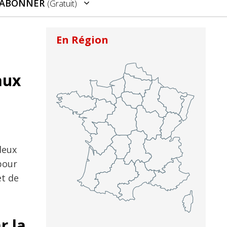
’ABONNER
(gratuit)
En Région
aux
deux
pour
et de
r la