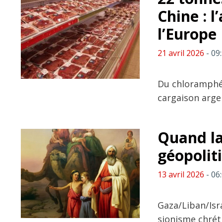
Chine : 
l’Europe
21 avril 2026
- 09
Du chloramphén
cargaison arge
Quand la
géopolit
13 avril 2026
- 06
Gaza/Liban/Isra
sionisme chrét