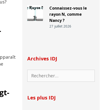
lus?
Connaissez-vous le
rayon N, comme
Nancy ?
27 juillet 2026
r
apparaît
Archives IDJ
me
Rechercher :
gt-
Les plus IDJ