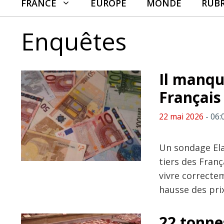
FRANCE
EUROPE
MONDE
RUB
Enquêtes
Il manqu
Français
22 mai 2026
- 06:
Un sondage Ela
tiers des Fran
vivre correcte
hausse des prix
22 tonne