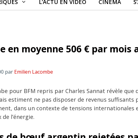
RIQUES
L’ACTU EN VIDÉO
CINÉMA
S
e en moyenne 506 € par mois 
00
par
Emilien Lacombe
be pour BFM repris par Charles Sannat révèle que 
çais estiment ne pas disposer de revenus suffisants 
ment, dans un contexte de tensions internationales 
 de l’énergie.
s de bœuf argentin rejetées pa