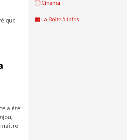
Cinéma
La Boîte à Infos
ré que
a
ce a été
njou,
 maître