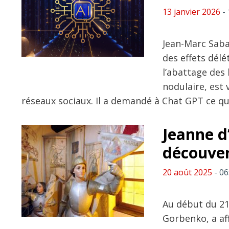
13 janvier 2026
- 
Jean-Marc Sabat
des effets délé
l’abattage des
nodulaire, est
réseaux sociaux. Il a demandé à Chat GPT ce qu
Jeanne d’
découver
20 août 2025
- 06
Au début du 21è
Gorbenko, a aff