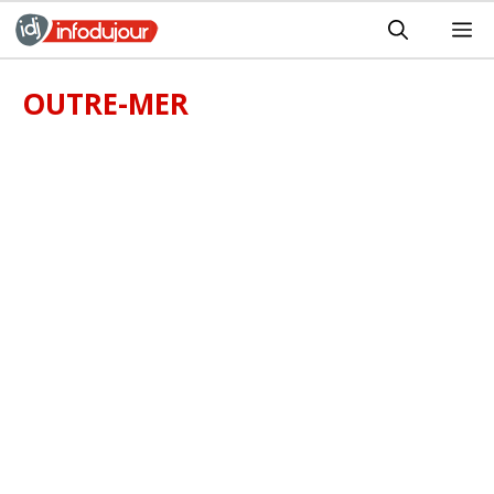
Aller
M
au
contenu
OUTRE-MER