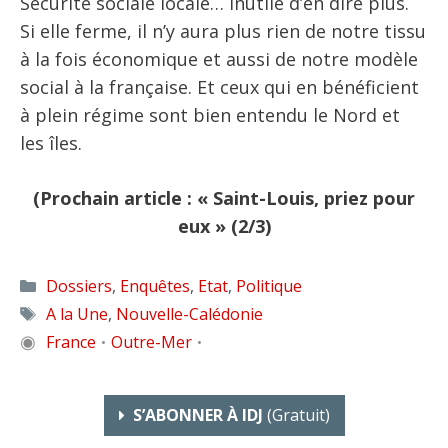
Sécurité sociale locale… Inutile d’en dire plus.
Si elle ferme, il n’y aura plus rien de notre tissu
à la fois économique et aussi de notre modèle
social à la française. Et ceux qui en bénéficient
à plein régime sont bien entendu le Nord et
les îles.
(Prochain article : « Saint-Louis, priez pour
eux » (2/3)
Catégories
Dossiers
,
Enquêtes
,
Etat
,
Politique
Étiquettes
A la Une
,
Nouvelle-Calédonie
◉
France
Outre-Mer
•
•
S’ABONNER À IDJ
(gratuit)