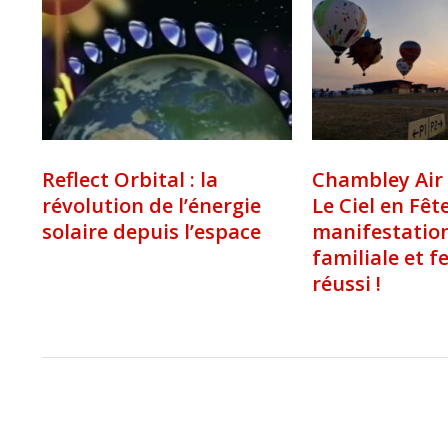
Reflect Orbital : la
Chambley Air 
révolution de l’énergie
Le Ciel en Fêt
solaire depuis l’espace
manifestation
familiale et fe
réussi !