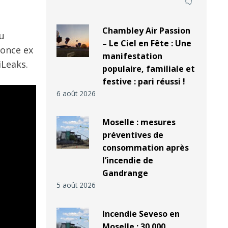
Chambley Air Passion
du
– Le Ciel en Fête : Une
nonce ex
manifestation
iLeaks.
populaire, familiale et
festive : pari réussi !
6 août 2026
Moselle : mesures
préventives de
consommation après
l’incendie de
Gandrange
5 août 2026
Incendie Seveso en
Moselle : 30 000