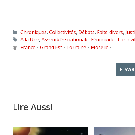
Catégories
Chroniques
,
Collectivités
,
Débats
,
Faits-divers
,
Just
Étiquettes
A la Une
,
Assemblée nationale
,
Féminicide
,
Thionvi
◉
France
Grand Est
Lorraine
Moselle
•
•
•
•
S’AB
Lire Aussi