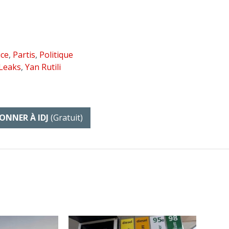
ice
,
Partis
,
Politique
Leaks
,
Yan Rutili
ONNER À IDJ
(gratuit)