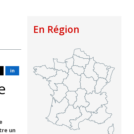
En Région
in
e
e
tre un