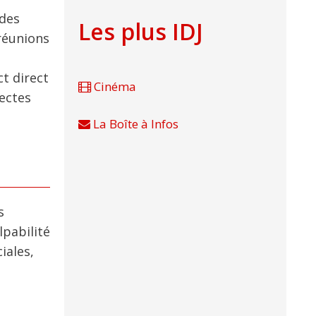
 des
Les plus IDJ
réunions
t direct
Cinéma
ectes
La Boîte à Infos
s
lpabilité
iales,