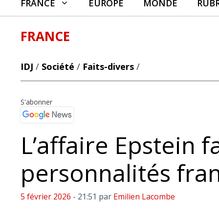
FRANCE
EUROPE
MONDE
RUB
FRANCE
IDJ
/
Société
/
Faits-divers
/
S'abonner
L’affaire Epstein f
personnalités fra
5 février 2026
- 21:51
par
Emilien Lacombe