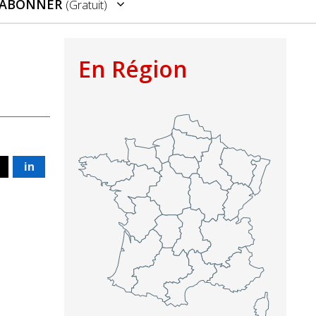
’ABONNER
(gratuit)
En Région
in