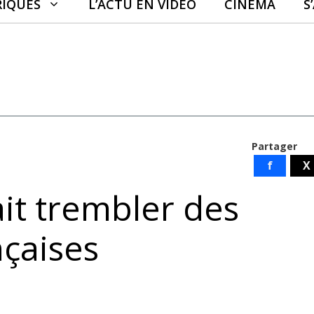
RIQUES
L’ACTU EN VIDÉO
CINÉMA
S
Partager
f
X
ait trembler des
nçaises