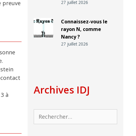
e preuve
27 juillet 2026
Connaissez-vous le
rayon N, comme
Nancy ?
27 juillet 2026
rsonne
e.
pstein
 contact
Archives IDJ
13 à
Rechercher :