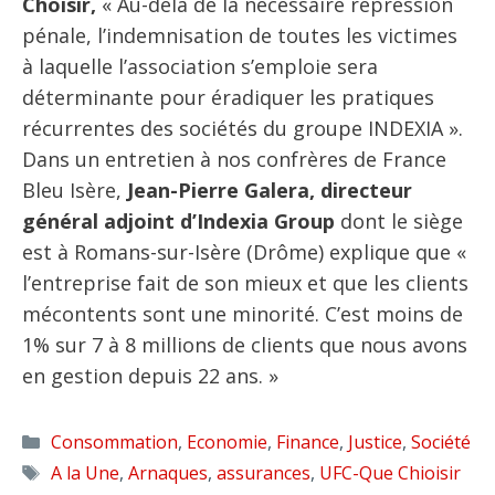
Choisir,
« Au-delà de la nécessaire répression
pénale, l’indemnisation de toutes les victimes
à laquelle l’association s’emploie sera
déterminante pour éradiquer les pratiques
récurrentes des sociétés du groupe INDEXIA ».
Dans un entretien à nos confrères de France
Bleu Isère,
Jean-Pierre Galera, directeur
général adjoint d’Indexia Group
dont le siège
est à Romans-sur-Isère (Drôme) explique que «
l’entreprise fait de son mieux et que les clients
mécontents sont une minorité. C’est moins de
1% sur 7 à 8 millions de clients que nous avons
en gestion depuis 22 ans. »
Catégories
Consommation
,
Economie
,
Finance
,
Justice
,
Société
Étiquettes
A la Une
,
Arnaques
,
assurances
,
UFC-Que Chioisir