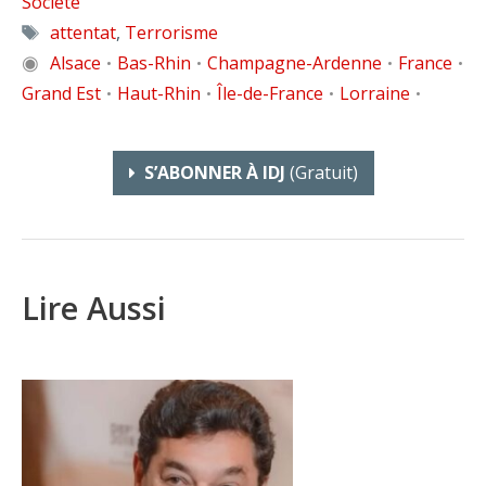
Société
Étiquettes
attentat
,
Terrorisme
◉
Alsace
Bas-Rhin
Champagne-Ardenne
France
•
•
•
•
Grand Est
Haut-Rhin
Île-de-France
Lorraine
•
•
•
•
S’ABONNER À IDJ
(gratuit)
Lire Aussi