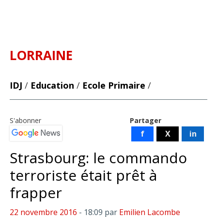
LORRAINE
IDJ
/
Education
/
Ecole Primaire
/
S'abonner
Partager
f
X
in
Strasbourg: le commando
terroriste était prêt à
frapper
22 novembre 2016
- 18:09
par
Emilien Lacombe