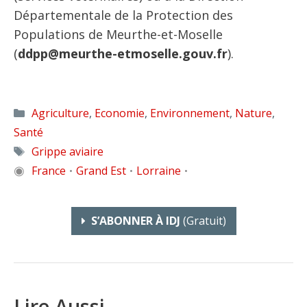
Départementale de la Protection des
Populations de Meurthe-et-Moselle
(
ddpp@meurthe-etmoselle.gouv.fr
).
Catégories
Agriculture
,
Economie
,
Environnement
,
Nature
,
Santé
Étiquettes
Grippe aviaire
◉
France
Grand Est
Lorraine
•
•
•
S’ABONNER À IDJ
(gratuit)
Lire Aussi