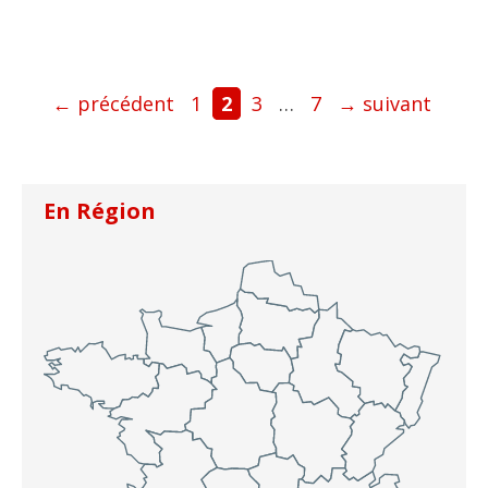
Page
Page
Page
Page
←
précédent
1
2
3
…
7
→
suivant
En Région