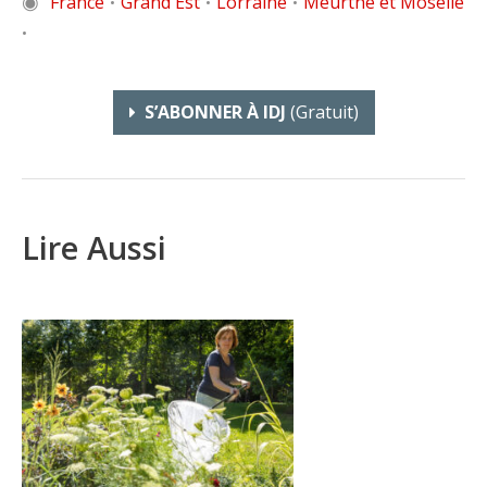
◉
France
Grand Est
Lorraine
Meurthe et Moselle
•
•
•
•
S’ABONNER À IDJ
(gratuit)
Lire Aussi