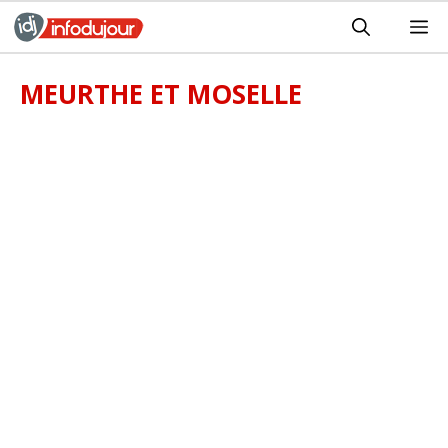
Aller
M
au
contenu
MEURTHE ET MOSELLE