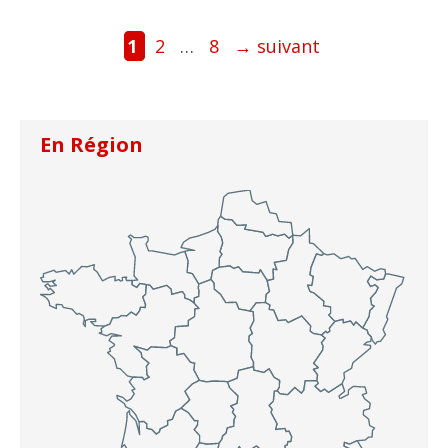
Page
Page
Page
1
2
…
8
→
suivant
En Région