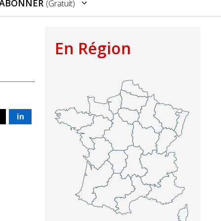
’ABONNER
(gratuit)
En Région
in