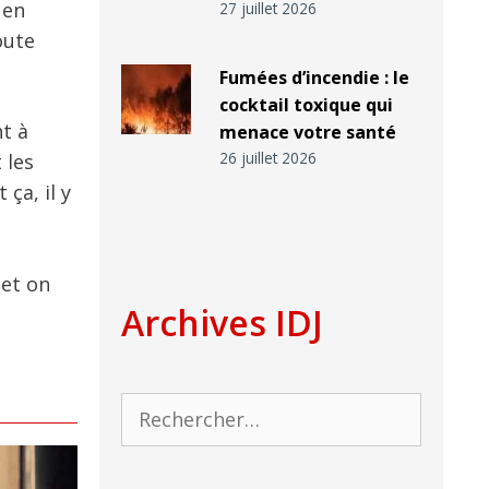
 en
27 juillet 2026
oute
Fumées d’incendie : le
cocktail toxique qui
t à
menace votre santé
26 juillet 2026
 les
ça, il y
 et on
Archives IDJ
Rechercher :