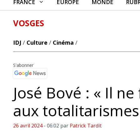
FRANCE
EUROPE
MONDE
RUB
VOSGES
IDJ
/
Culture
/
Cinéma
/
S'abonner
José Bové : « Il ne
aux totalitarismes
26 avril 2024
- 06:02
par
Patrick Tardit