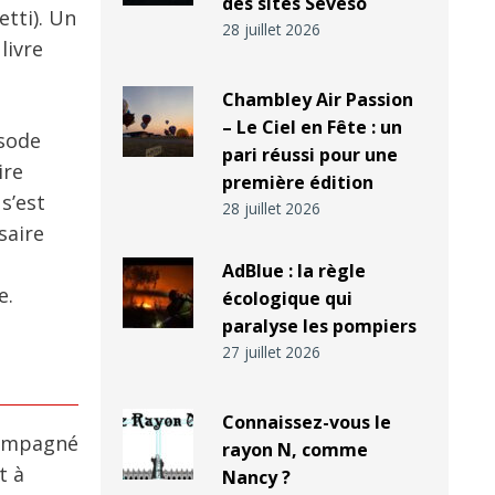
des sites Seveso
tti). Un
28 juillet 2026
livre
Chambley Air Passion
– Le Ciel en Fête : un
isode
pari réussi pour une
ire
première édition
s’est
28 juillet 2026
saire
AdBlue : la règle
e.
écologique qui
paralyse les pompiers
27 juillet 2026
Connaissez-vous le
ccompagné
rayon N, comme
t à
Nancy ?