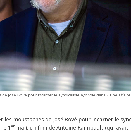
 de José Bové pour incarner le syndicaliste agricole dans « Une affaire
er les moustaches de José Bové pour incarner le synd
er
 le 1
mai), un film de Antoine Raimbault (qui avait