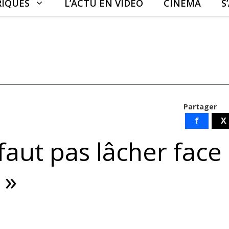
RIQUES
L’ACTU EN VIDÉO
CINÉMA
S
Partager
f
X
 faut pas lâcher face
 »