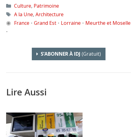
Catégories
Culture
,
Patrimoine
Étiquettes
A la Une
,
Architecture
◉
France
Grand Est
Lorraine
Meurthe et Moselle
•
•
•
•
S’ABONNER À IDJ
(gratuit)
Lire Aussi