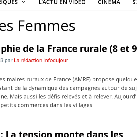
RIQUES
L’ACTU EN VIDÉO
CINÉMA
S
des Femmes
hie de la France rurale (8 et 9
43
par
La rédaction Infodujour
des maires ruraux de France (AMRF) propose quelque
testant de la dynamique des campagnes autour de suj
ne. Mais aussi les défis relevés et à relever. Aujourd’h
petits commerces dans les villages.
 : La tension monte dans les