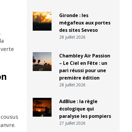
Gironde : les
mégafeux aux portes
des sites Seveso
.
28 juillet 2026
la
uverte
Chambley Air Passion
– Le Ciel en Fête : un
pari réussi pour une
on
première édition
28 juillet 2026
AdBlue : la règle
écologique qui
paralyse les pompiers
s cousus
27 juillet 2026
hanvre.