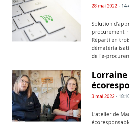
28 mai 2022
- 14:
Solution d’app
procurement re
Réparti en tro
dématérialisat
de l’e-procure
Lorraine
écoresp
3 mai 2022
- 18:1
L’atelier de Ma
écoresponsables