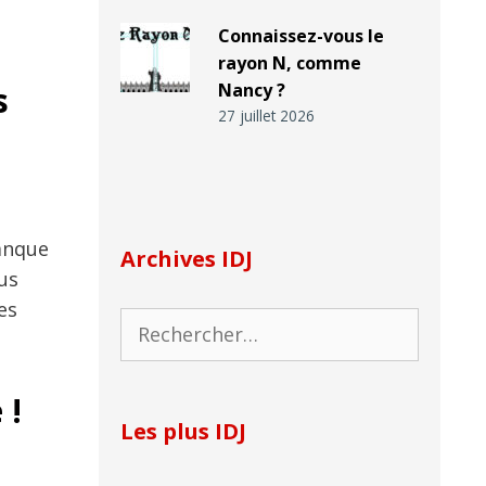
Connaissez-vous le
rayon N, comme
s
Nancy ?
27 juillet 2026
banque
Archives IDJ
us
es
Rechercher :
 !
Les plus IDJ