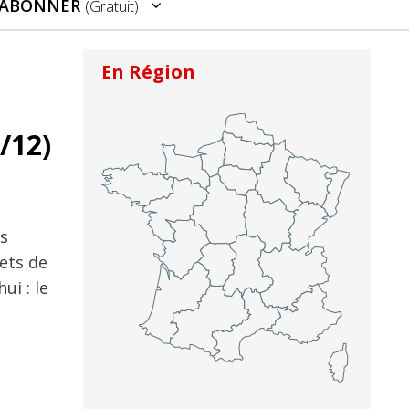
’ABONNER
(gratuit)
En Région
/12)
s
ets de
ui : le