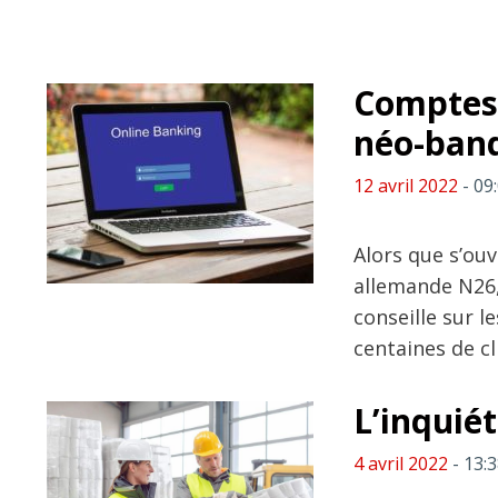
Comptes 
néo-ban
12 avril 2022
- 09
Alors que s’ouv
allemande N26
conseille sur l
centaines de cl
L’inquiét
4 avril 2022
- 13: