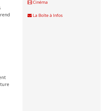
Cinéma
s
prend
La Boîte à Infos
ent
cture