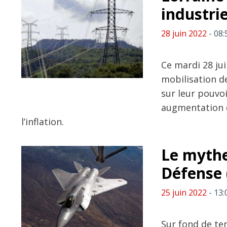
industrie
28 juin 2022
- 08:
Ce mardi 28 jui
mobilisation de
sur leur pouvo
augmentation d
l’inflation.
Le mythe
Défense 
25 juin 2022
- 13:
Sur fond de te