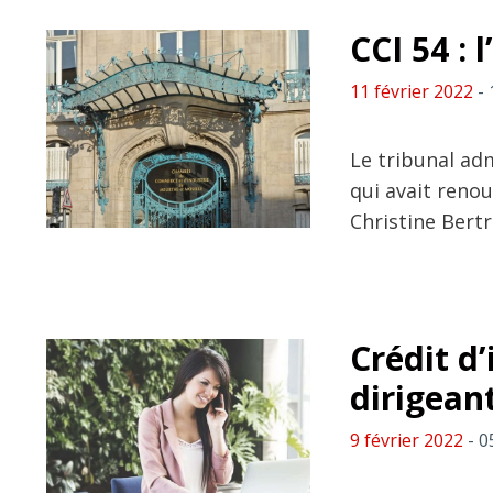
CCI 54 : 
11 février 2022
- 
Le tribunal ad
qui avait renou
Christine Bertr
Crédit d
dirigean
9 février 2022
- 0