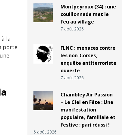
Montpeyroux (34) : une
couillonnade met le
feu au village
7 août 2026
 à la
n porte
FLNC : menaces contre
 une
les non-Corses,
enquête antiterroriste
e
ouverte
7 août 2026
la
Chambley Air Passion
– Le Ciel en Fête : Une
manifestation
populaire, familiale et
festive : pari réussi !
6 août 2026