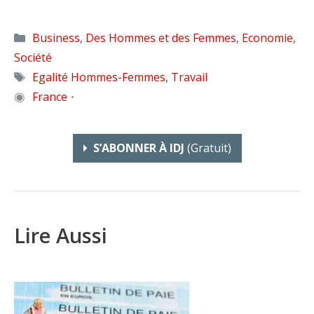
Catégories
Business
,
Des Hommes et des Femmes
,
Economie
,
Société
Étiquettes
Egalité Hommes-Femmes
,
Travail
◉
France
•
S’ABONNER À IDJ
(gratuit)
Lire Aussi