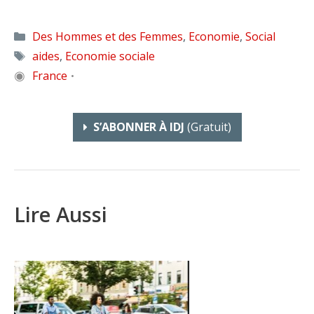
Catégories
Des Hommes et des Femmes
,
Economie
,
Social
Étiquettes
aides
,
Economie sociale
◉
France
•
S’ABONNER À IDJ
(gratuit)
Lire Aussi