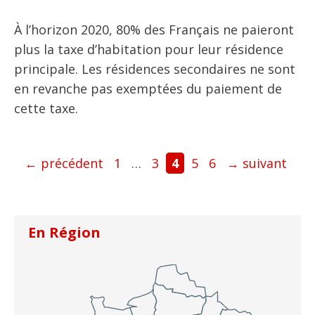
À l’horizon 2020, 80% des Français ne paieront
plus la taxe d’habitation pour leur résidence
principale. Les résidences secondaires ne sont
en revanche pas exemptées du paiement de
cette taxe.
Page
Page
Page
Page
Page
←
précédent
1
…
3
4
5
6
→
suivant
En Région