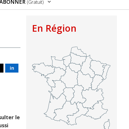
’ABONNER
(gratuit)
En Région
in
ulter le
ussi