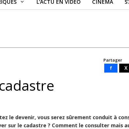
RIQUES
L’ACTU EN VIDÉO
CINÉMA
S
Partager
f
X
 cadastre
itez le devenir, vous serez sûrement conduit à cons
er sur le cadastre ? Comment le consulter mais a