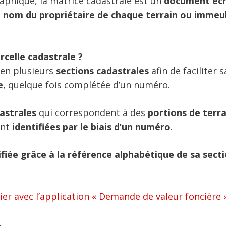
aphique, la matrice cadastrale est un
document écr
le nom du propriétaire de chaque terrain ou immeu
rcelle cadastrale ?
 en plusieurs
sections cadastrales
afin de faciliter s
e
, quelque fois complétée d’un numéro.
astrales
qui correspondent à des
portions de terra
ont
identifiées par le biais d’un numéro
.
ifiée grâce à la référence alphabétique de sa sect
ier avec l’application « Demande de valeur foncière 