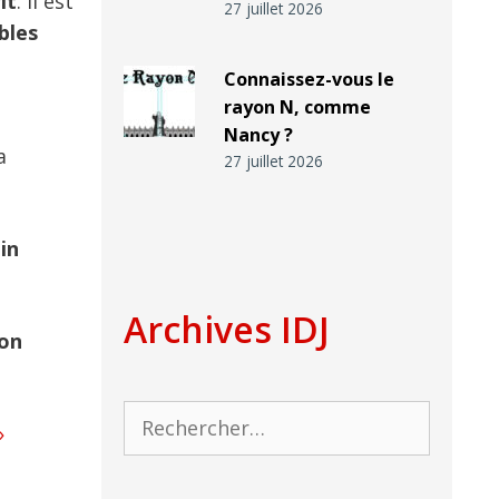
it
. Il est
27 juillet 2026
bles
Connaissez-vous le
rayon N, comme
Nancy ?
a
27 juillet 2026
in
Archives IDJ
ion
Rechercher :
»