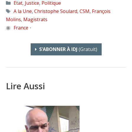
Catégories
Etat
,
Justice
,
Politique
Étiquettes
A la Une
,
Christophe Soulard
,
CSM
,
François
Molins
,
Magistrats
◉
France
•
S’ABONNER À IDJ
(gratuit)
Lire Aussi