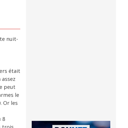
te nuit-
ers était
n assez
ne peut
armes le
. Or les
u 8
 trois