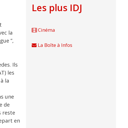
Les plus IDJ
t
Cinéma
vec la
gue ”,
La Boîte à Infos
des. Ils
AT) les
à la
ns une
e de
s reste
repart en