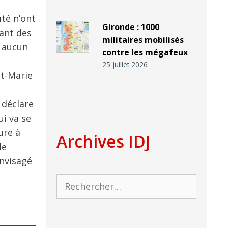
té n’ont
Gironde : 1000
tant des
militaires mobilisés
s aucun
contre les mégafeux
25 juillet 2026
ot-Marie
 déclare
i va se
ure à
Archives IDJ
le
envisagé
Rechercher :