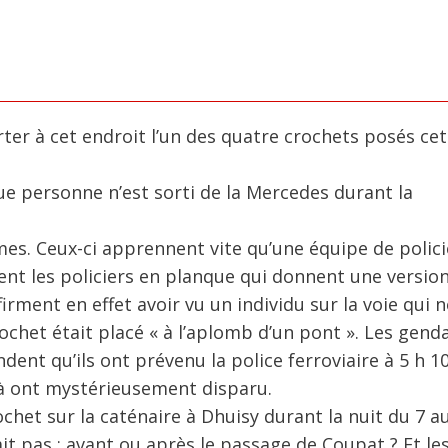
ter à cet endroit l’un des quatre crochets posés cet
que personne n’est sorti de la Mercedes durant la
s. Ceux-ci apprennent vite qu’une équipe de polici
ogent les policiers en planque qui donnent une versio
firment en effet avoir vu un individu sur la voie qui 
rochet était placé « à l’aplomb d’un pont ». Les gend
dent qu’ils ont prévenu la police ferroviaire à 5 h 10
là ont mystérieusement disparu.
chet sur la caténaire à Dhuisy durant la nuit du 7 a
 pas : avant ou après le passage de Coupat ? Et les