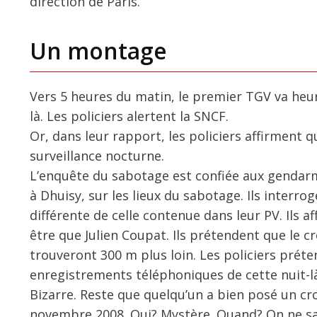
direction de Paris.
Un montage
Vers 5 heures du matin, le premier TGV va heur
là. Les policiers alertent la SNCF.
Or, dans leur rapport, les policiers affirment 
surveillance nocturne.
L’enquête du sabotage est confiée aux gendarme
à Dhuisy, sur les lieux du sabotage. Ils interr
différente de celle contenue dans leur PV. Ils af
être que Julien Coupat. Ils prétendent que le c
trouveront 300 m plus loin. Les policiers préten
enregistrements téléphoniques de cette nuit-
Bizarre. Reste que quelqu’un a bien posé un cro
novembre 2008. Qui? Mystère. Quand? On ne sait