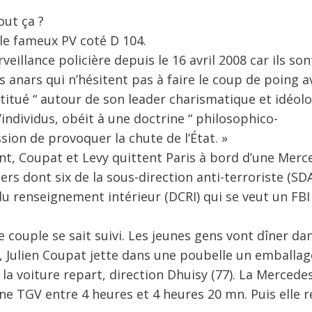
out ça ?
le fameux PV coté D 104.
illance policière depuis le 16 avril 2008 car ils son
anars qui n’hésitent pas à faire le coup de poing a
titué “ autour de son leader charismatique et idéolo
d’individus, obéit à une doctrine “ philosophico-
ission de provoquer la chute de l’État. »
t, Coupat et Levy quittent Paris à bord d’une Merce
iers dont six de la sous-direction anti-terroriste (SD
du renseignement intérieur (DCRI) qui se veut un FBI 
e couple se sait suivi. Les jeunes gens vont dîner da
t, Julien Coupat jette dans une poubelle un emballag
 la voiture repart, direction Dhuisy (77). La Mercede
igne TGV entre 4 heures et 4 heures 20 mn. Puis elle 