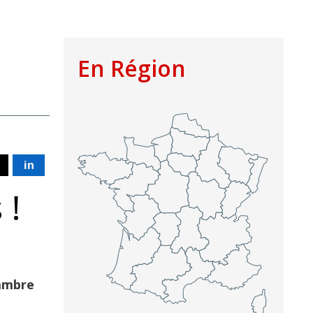
En Région
in
 !
hambre