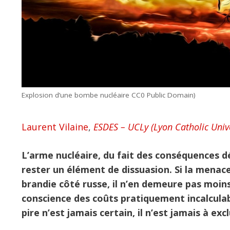
Explosion d’une bombe nucléaire CC0 Public Domain)
Laurent Vilaine
,
ESDES – UCLy (Lyon Catholic Unive
L’arme nucléaire, du fait des conséquences d
rester un élément de dissuasion. Si la mena
brandie côté russe, il n’en demeure pas moin
conscience des coûts pratiquement incalculabl
pire n’est jamais certain, il n’est jamais à ex