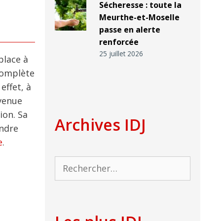
Sécheresse : toute la
Meurthe-et-Moselle
passe en alerte
renforcée
25 juillet 2026
place à
 complète
effet, à
evenue
ion. Sa
Archives IDJ
endre
e
.
Rechercher :