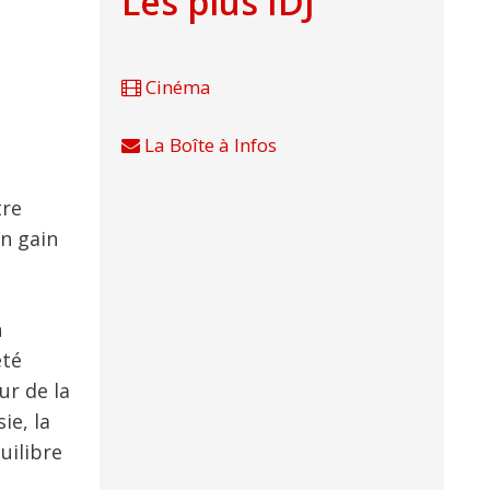
Les plus IDJ
Cinéma
La Boîte à Infos
tre
un gain
n
été
ur de la
ie, la
uilibre