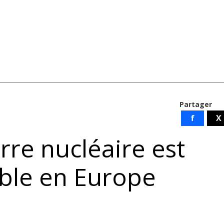
Partager
f
X
re nucléaire est
ible en Europe