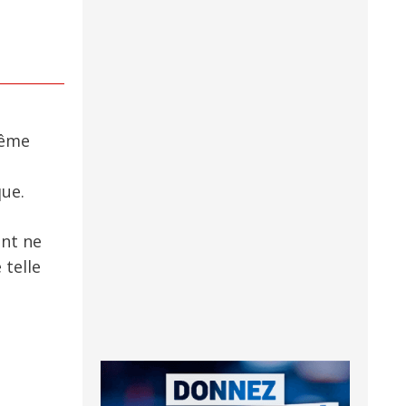
même
que.
ent ne
 telle