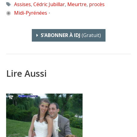
Étiquettes
Assises
,
Cédric Jubillar
,
Meurtre
,
procès
◉
Midi-Pyrénées
•
S’ABONNER À IDJ
(gratuit)
Lire Aussi