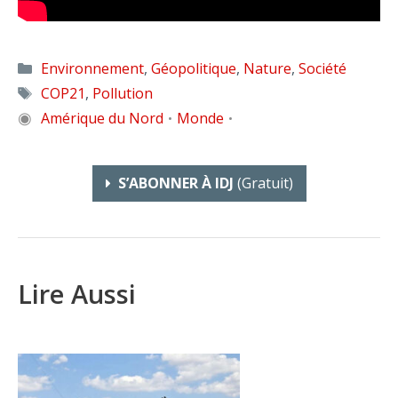
Catégories
Environnement
,
Géopolitique
,
Nature
,
Société
Étiquettes
COP21
,
Pollution
◉
Amérique du Nord
Monde
•
•
S’ABONNER À IDJ
(gratuit)
Lire Aussi