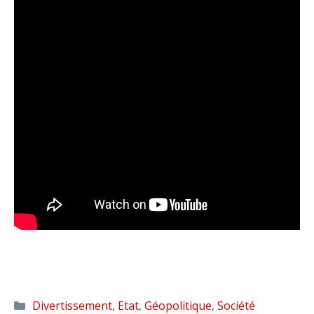
Catégories
Divertissement
,
Etat
,
Géopolitique
,
Société