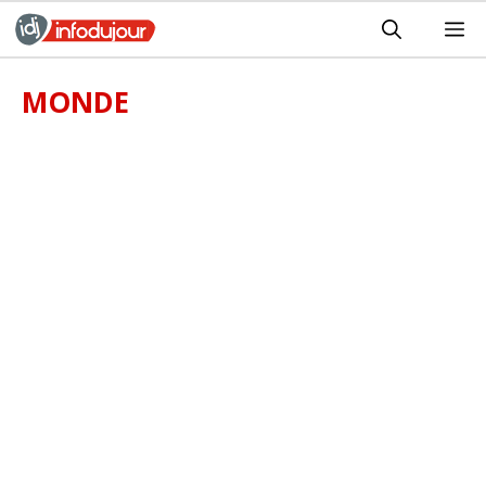
Aller
M
au
contenu
MONDE