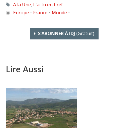
Étiquettes
A la Une
,
L'actu en bref
◉
Europe
France
Monde
•
•
•
S’ABONNER À IDJ
(gratuit)
Lire Aussi