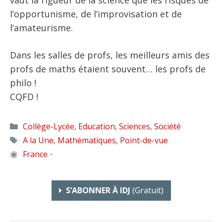
l’opportunisme, de l’improvisation et de
l’amateurisme.
Dans les salles de profs, les meilleurs amis des
profs de maths étaient souvent… les profs de
philo !
CQFD !
Catégories
Collège-Lycée
,
Education
,
Sciences
,
Société
Étiquettes
A la Une
,
Mathématiques
,
Point-de-vue
◉
France
•
S’ABONNER À IDJ
(gratuit)