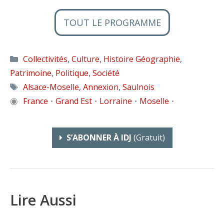
TOUT LE PROGRAMME
Catégories
Collectivités
,
Culture
,
Histoire Géographie
,
Patrimoine
,
Politique
,
Société
Étiquettes
Alsace-Moselle
,
Annexion
,
Saulnois
◉
France
Grand Est
Lorraine
Moselle
•
•
•
•
S’ABONNER À IDJ
(gratuit)
Lire Aussi