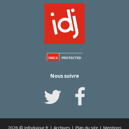
DMCA
PROTECTED
Nous suivre
2026 © Infodujour.fr |
Archives
|
Plan du site
|
Mentions