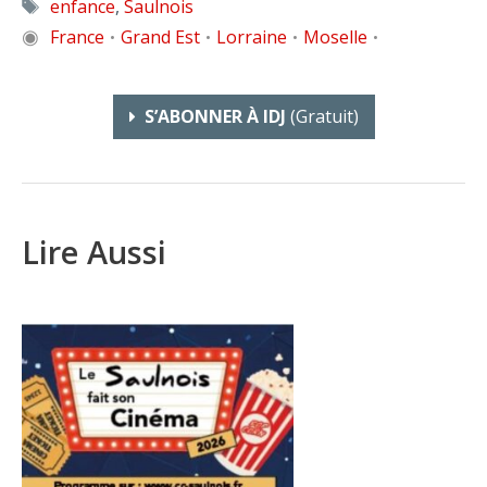
Étiquettes
enfance
,
Saulnois
◉
France
Grand Est
Lorraine
Moselle
•
•
•
•
S’ABONNER À IDJ
(gratuit)
Lire Aussi