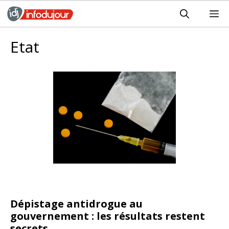
Aller
M
au
contenu
Etat
Dépistage antidrogue au
gouvernement : les résultats restent
secrets