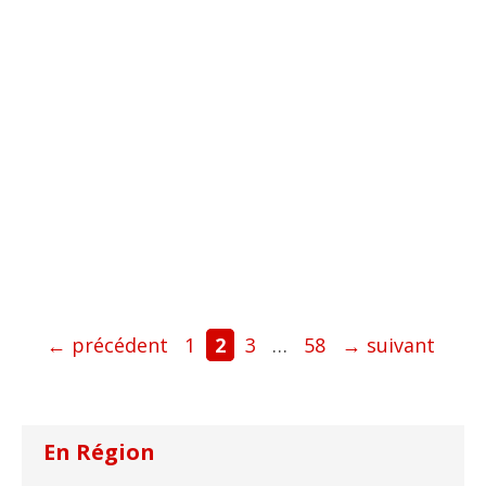
Page
Page
Page
Page
←
précédent
1
2
3
…
58
→
suivant
En Région