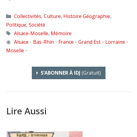
Catégories
Collectivités
,
Culture
,
Histoire Géographie
,
Politique
,
Société
Étiquettes
Alsace-Moselle
,
Mémoire
◉
Alsace
Bas-Rhin
France
Grand Est
Lorraine
•
•
•
•
•
Moselle
•
S’ABONNER À IDJ
(gratuit)
Lire Aussi