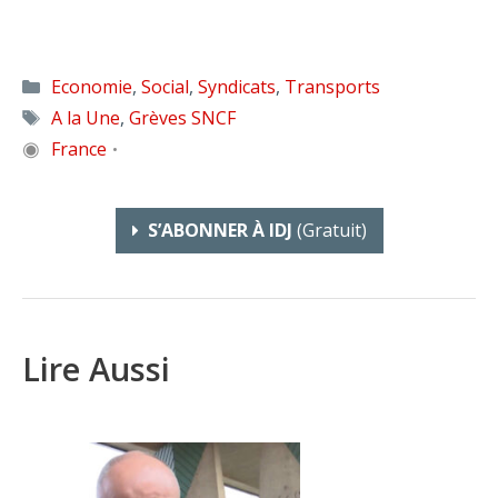
Catégories
Economie
,
Social
,
Syndicats
,
Transports
Étiquettes
A la Une
,
Grèves SNCF
◉
France
•
S’ABONNER À IDJ
(gratuit)
Lire Aussi