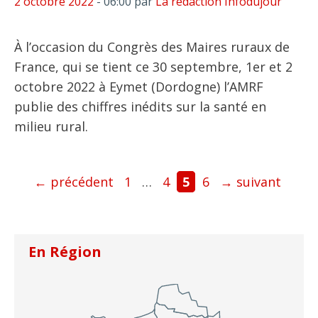
2 octobre 2022
- 06:00
par
La rédaction Infodujour
À l’occasion du Congrès des Maires ruraux de
France, qui se tient ce 30 septembre, 1er et 2
octobre 2022 à Eymet (Dordogne) l’AMRF
publie des chiffres inédits sur la santé en
milieu rural.
Page
Page
Page
Page
←
précédent
1
…
4
5
6
→
suivant
En Région