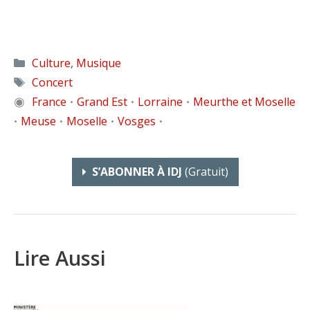
Catégories
Culture
,
Musique
Étiquettes
Concert
◉
France
Grand Est
Lorraine
Meurthe et Moselle
•
•
•
Meuse
Moselle
Vosges
•
•
•
•
S’ABONNER À IDJ
(gratuit)
Lire Aussi