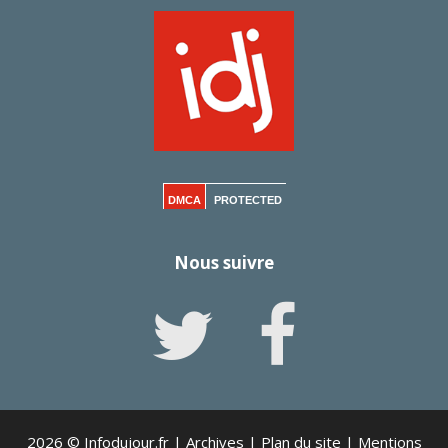
DMCA
PROTECTED
Nous suivre
2026 © Infodujour.fr |
Archives
|
Plan du site
|
Mentions